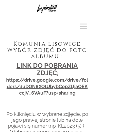
Komunia lisowice
Wybór zdjęć do foto
albumu :
LINK DO POBRANIA
ZDJĘĆ
:
https://drive.google.com/drive/fol
ders/1uDON8XOtUbybCopZUjaOEK
ccjV_6VAuF?usp=sharing
Po kliknięciu w wybrane zdjęcie, po
jego prawej stronie lub na dole
pojawi się numer (np. KL2023 (5) ) .
Wybrane numery proszę spisać i